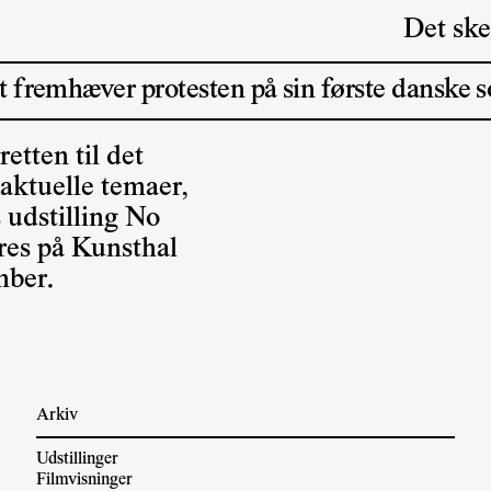
Det ske
fremhæver protesten på sin første danske so
etten til det
 aktuelle temaer,
 udstilling No
res på Kunsthal
mber.
Arkiv
Udstillinger
Filmvisninger