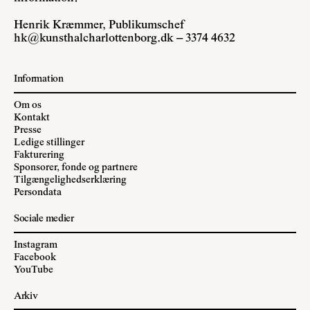
Henrik Kræmmer, Publikumschef
hk@kunsthalcharlottenborg.dk
– 3374 4632
Information
Om os
Kontakt
Presse
Ledige stillinger
Fakturering
Sponsorer, fonde og partnere
Tilgængelighedserklæring
Persondata
Sociale medier
Instagram
Facebook
YouTube
Arkiv