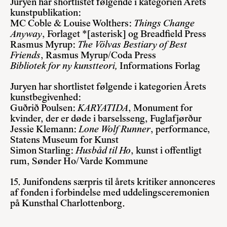
Juryen har shortlistet følgende i kategorien Årets
kunstpublikation:
MC Coble & Louise Wolthers:
Things Change
Anyway
, Forlaget *[asterisk] og Breadfield Press
Rasmus Myrup:
The Völvas Bestiary of Best
Friends
, Rasmus Myrup/Coda Press
Bibliotek for ny kunstteori,
Informations Forlag
Juryen har shortlistet følgende i kategorien Årets
kunstbegivenhed:
Guðrið Poulsen:
KARYATIDA
, Monument for
kvinder, der er døde i barselsseng, Fuglafjørður
Jessie Klemann:
Lone Wolf Runner
, performance,
Statens Museum for Kunst
Simon Starling:
Husbåd til Ho
, kunst i offentligt
rum, Sønder Ho/Varde Kommune
15. Junifondens særpris til årets kritiker
annonceres
af fonden i forbindelse med uddelingsceremonien
på Kunsthal Charlottenborg.