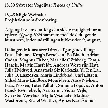
18.30
Sylvester Vogelius:
Traces of Utility
18.45 Migle Vycinaite
Projektion som åbenbaring
Afgang Live er samtidig den sidste mulighed for at
opleve
Afgang 2026
sammen med de deltagende
kunstnere, inden udstillingen lukker den 9. august.
Deltagende kunstnere i årets afgangsudstilling:
Ditte Johanne Krogh Bertelsen, Ba Bladh, Adrian
Cadan, Magnus Fisker, Marielle Göthberg, Femja
Haack, Martin Hasfeldt, Andreas Westerlin Hatt,
Julia Hvidtved, Anastasia Sif Karkazis, Yi Ten Lai,
Julia O. Laszczka, Maria Lindeblad, Carl Lützen,
Sidsel Marie Lindbæk Mouridsen, Aase Nielsen,
Isaac Nissen, Peter Palluth, Simona Popovic, Anton
Funck Rønnebech, Ava Samii, Victor Vejle,
Sylvester Vogelius, Miglė Vyčinaitė, Mathias
Westbrook, Sidsel Winther, Agnes Karl Åxman