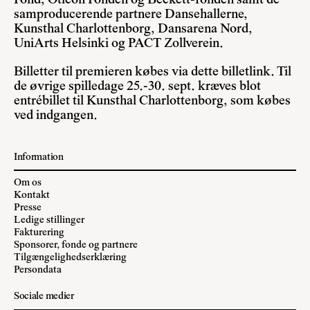
Fond, Oticon Fonden og Beckett-fonden samt de
samproducerende partnere Dansehallerne,
Kunsthal Charlottenborg, Dansarena Nord,
UniArts Helsinki og PACT Zollverein.
Billetter til premieren købes via
dette billetlink
. Til
de øvrige spilledage 25.-30. sept. kræves blot
entrébillet til Kunsthal Charlottenborg, som købes
ved indgangen.
Information
Om os
Kontakt
Presse
Ledige stillinger
Fakturering
Sponsorer, fonde og partnere
Tilgængelighedserklæring
Persondata
Sociale medier