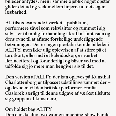
billeder antydes, men i samme øjeblik noget opstår
glider det ud og væk mellem linjerne af dets egen
læsbarhed.
Alt tilstedeværende i værket – publikum,
performere såvel som rekvisitter og rummet i sig
selv – er til mulig forhandling i kraft af fantasien og
dens evne til at aflæse forskellige underliggende
betydninger. Der er ingen præfabrikerede billeder i
ALITY, men ikke ulig oplevelsen af at stirre på et
tarotkort, eller ind i et kaleidoskop, er værket
flerfacetteret og foranderligt og bliver ved med at
udfolde sig jo mere man hengiver sig til det.
Den version af ALITY der kan opleves på Kunsthal
Charlottenborg er tilpasset udstillingsrummet der –
og desuden vil den britiske performer Emilia
Gasiorek særligt til denne udgave af værket tilslutte
sig gruppen af kunstnere.
Om holdet bag ALITY
Den danske duo two-women-machine-show har de