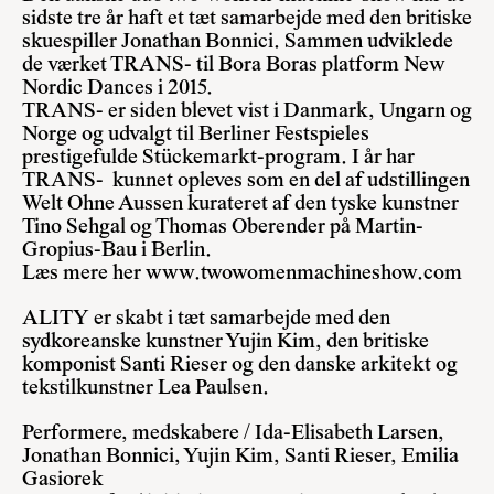
sidste tre år haft et tæt samarbejde med den britiske
skuespiller Jonathan Bonnici. Sammen udviklede
de værket TRANS- til Bora Boras platform New
Nordic Dances i 2015.
TRANS- er siden blevet vist i Danmark, Ungarn og
Norge og udvalgt til Berliner Festspieles
prestigefulde Stückemarkt-program. I år har
TRANS- kunnet opleves som en del af udstillingen
Welt Ohne Aussen kurateret af den tyske kunstner
Tino Sehgal og Thomas Oberender på Martin-
Gropius-Bau i Berlin.
Læs mere her
www.twowomenmachineshow.com
ALITY er skabt i tæt samarbejde med den
sydkoreanske kunstner Yujin Kim, den britiske
komponist Santi Rieser og den danske arkitekt og
tekstilkunstner Lea Paulsen.
Performere, medskabere / Ida-Elisabeth Larsen,
Jonathan Bonnici, Yujin Kim, Santi Rieser, Emilia
Gasiorek