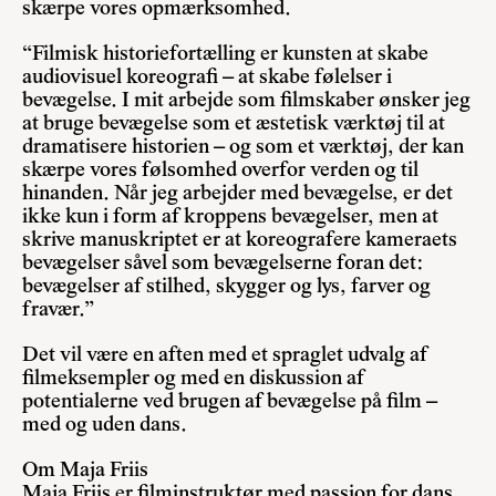
skærpe vores opmærksomhed.
“Filmisk historiefortælling er kunsten at skabe
audiovisuel koreografi – at skabe følelser i
bevægelse. I mit arbejde som filmskaber ønsker jeg
at bruge bevægelse som et æstetisk værktøj til at
dramatisere historien – og som et værktøj, der kan
skærpe vores følsomhed overfor verden og til
hinanden. Når jeg arbejder med bevægelse, er det
ikke kun i form af kroppens bevægelser, men at
skrive manuskriptet er at koreografere kameraets
bevægelser såvel som bevægelserne foran det:
bevægelser af stilhed, skygger og lys, farver og
fravær.”
Det vil være en aften med et spraglet udvalg af
filmeksempler og med en diskussion af
potentialerne ved brugen af bevægelse på film –
med og uden dans.
Om Maja Friis
Maja Friis er filminstruktør med passion for dans