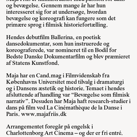
og bevægelse. Gennem mange år har hun
interesseret sig for at undersøge, hvordan
bevægelse og koreografi kan fungere som det
primære sprog i filmisk historiefortælling.
Hendes debutfilm Ballerina, en poetisk
dansedokumentar, som hun instruerede og
koreograferede, var nomineret til en Bodil for
Bedste Danske Dokumentarfilm og blev præmieret
af Statens Kunstfond.
Maja har en Cand.mag i Filmvidenskab fra
Københavns Universitet med tilvalg i dramaturgi
og i Dansens æstetik og historie. Temaet i hendes
afsluttende afhandling var “Bevægelse som filmisk
narrativ”. Desuden har Maja haft research-studier i
dans på film ved La Cinémathèque de la Danse i
Paris.
www.majafriis.dk
Arrangementet foregår på engelsk i
Charlottenborg Art Cinema – og der er fri entré.