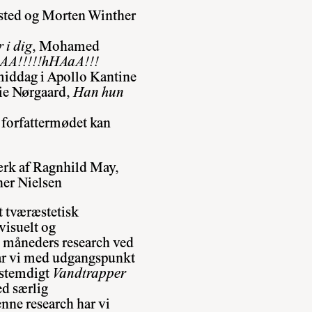
sted og Morten Winther
 i dig
, Mohamed
AA!!!!!hHAaA!!!
iddag i Apollo Kantine
lie Nørgaard,
Han hun
 forfattermødet kan
ærk af Ragnhild May,
her Nielsen
et tværæstetisk
visuelt og
 måneders research ved
har vi med udgangspunkt
ystemdigt
Vandtrapper
d særlig
ne research har vi