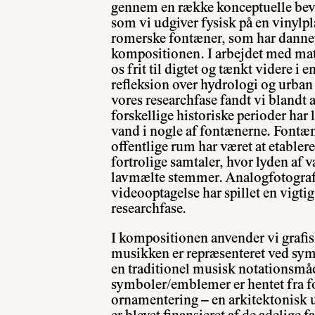
gennem en række konceptuelle bevæ
som vi udgiver fysisk på en vinylpla
romerske fontæner, som har dannet
kompositionen. I arbejdet med mate
os frit til digtet og tænkt videre i 
refleksion over hydrologi og urban
vores researchfase fandt vi blandt a
forskellige historiske perioder har
vand i nogle af fontænerne. Fontæn
offentlige rum har været at etabl
fortrolige samtaler, hvor lyden af 
lavmælte stemmer. Analogfotografi
videooptagelse har spillet en vigtig 
researchfase.
I kompositionen anvender vi grafis
musikken er repræsenteret ved sym
en traditionel musisk notationsmå
symboler/emblemer er hentet fra f
ornamentering – en arkitektonisk