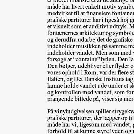
er blevet finansieret af de adelige 
måde har hvert enkelt motiv symbol
medvirket til at finansiere fontæn
grafiske partiturer har i ligeså høj
et visuelt som et auditivt udtryk. M
fontænernes arkitektur og symbole
og derudfra udarbejdet de grafiske p
indeholder musikken på samme m
indeholder vandet. Men som med 
forsøge at “containe” lyden. Den lad
Den bølger, udebliver eller flyder 
vores ophold i Rom, var der flere 
Italien, og Det Danske Instituts ta
kunne holde vandet ude under et s
og kontrollen med vandet, som fon
prangende billede på, viser sig me
På vinyludgivelsen spiller strygekv
grafiske partiturer, der lægger op t
måde har vi, ligesom med vandet, gi
forhold til at kunne styre lyden og