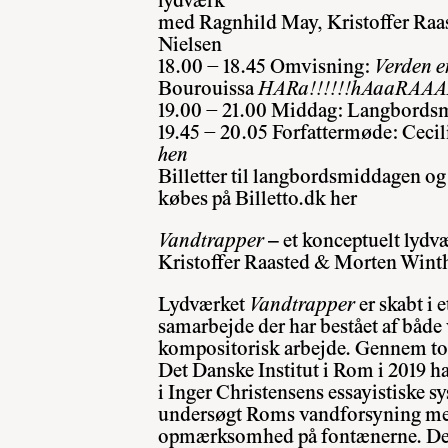
lydværk
med Ragnhild May, Kristoffer Raa
Nielsen
18.00 − 18.45 Omvisning:
Verden er
Bourouissa
HARa!!!!!!hAaaRAAA
19.00 − 21.00 Middag: Langbordsm
19.45 − 20.05 Forfattermøde: Ceci
hen
Billetter til langbordsmiddagen og
købes på
Billetto.dk her
Vandtrapper
– et konceptuelt lydv
Kristoffer Raasted & Morten Wint
Lydværket
Vandtrapper
er skabt i 
samarbejde der har bestået af både 
kompositorisk arbejde. Gennem to
Det Danske Institut i Rom i 2019 
i Inger Christensens essayistiske s
undersøgt Roms vandforsyning me
opmærksomhed på fontænerne. Den