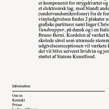
er komponeret for strygekvartet og 
et elektronisk lag, med blandt and
(undervandsmikrofoner) fra de fem
vinyludgivelsen findes 2 plakater 
grafiske partiturer samt Inger Chri
Vandtrapper
, på dansk og i en Ital
Bruno Berni. Kordelen af værket ka
skolede såvel som utrænede stemme
udgivelsesreceptionen vil værkets k
der vil blive serveret hvidvin og j
støttet af Statens Kunstfond.
Information
Om os
Kontakt
Presse