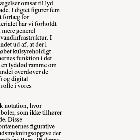
gelser omsat til lyd
de. I digtet figurer fem
 forlæg for
rialet har vi forholdt
en mere generel
 vandinfrastruktur. I
ndet ud af, at der i
 løbet kulsyreholdigt
ernes funktion i det
ere en lyddød ramme om
vandet overdøver de
 og digital
rolle i vores
k notation, hvor
boler, som ikke tilhører
de. Disse
ontænernes figurative
 udsmykningsopgave der