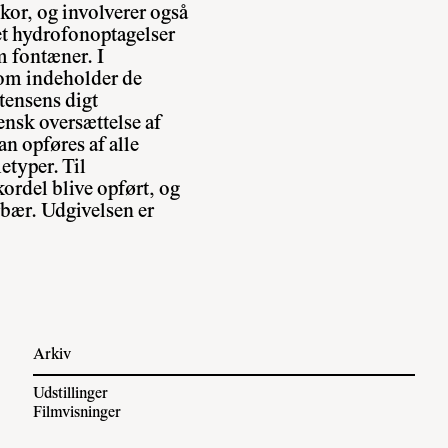
kor, og involverer også
et hydrofonoptagelser
 fontæner. I
som indeholder de
stensens digt
iensk oversættelse af
n opføres af alle
typer. Til
ordel blive opført, og
orbær. Udgivelsen er
Arkiv
Udstillinger
Filmvisninger