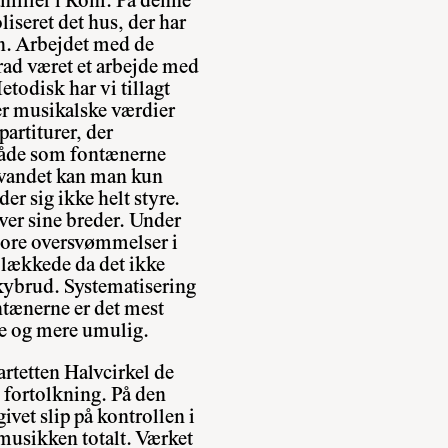
familier i Rom. På denne
iseret det hus, der har
en. Arbejdet med de
 grad været et arbejde med
etodisk har vi tillagt
r musikalske værdier
artiturer, der
åde som fontænerne
vandet kan man kun
er sig ikke helt styre.
over sine breder. Under
store oversvømmelser i
g lækkede da det ikke
kybrud. Systematisering
tænerne er det mest
re og mere umulig.
artetten Halvcirkel de
il fortolkning. På den
vet slip på kontrollen i
 musikken totalt. Værket