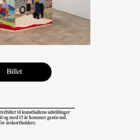
Billet
rébillet til kunsthallens udstillinger
il og med 15 år kommer gratis ind.
 for årskortholdere.