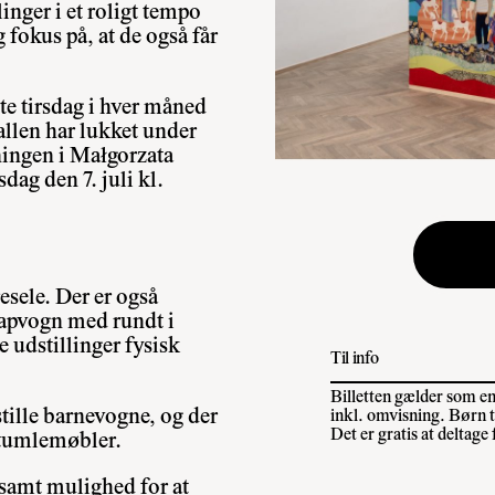
inger i et roligt tempo
fokus på, at de også får
te tirsdag i hver måned
llen har lukket under
ningen i
Małgorzata
sdag den 7. juli kl.
esele. Der er også
klapvogn med rundt i
 udstillinger fysisk
Til info
Billetten gælder som ent
stille barnevogne, og der
inkl. omvisning. Børn t
Det er gratis at deltage
 tumlemøbler.
r samt mulighed for at