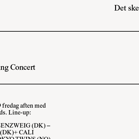
Det ske
ng Concert
9
fredag aften med
ds. Line-up:
SENZWEIG (DK) –
(DK)+ CALI