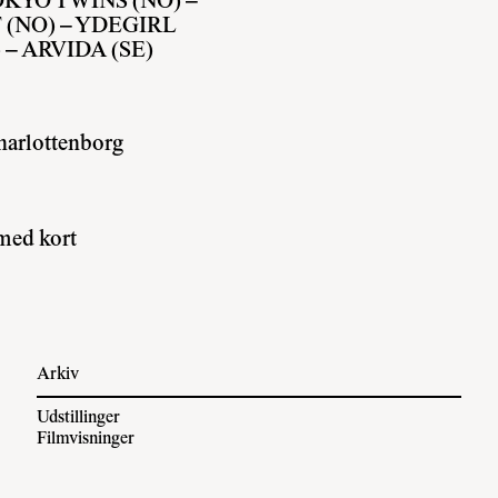
KYO TWINS (NO) –
 (NO) – YDEGIRL
– ARVIDA (SE)
harlottenborg
 med kort
Arkiv
Udstillinger
Filmvisninger