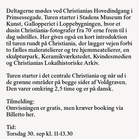
Deltagerne mødes ved Christianias Hovedindgang i
Prinsessegade. Turen starter i Stadens Museum for
Kunst, Gallopperiet i Loppebygningen, hvor et
dusin Christiania-fotografer fra 70´erne frem til i
dag udstilles. Her gives også en kort introduktion
til turen rundt på Christiania, der lægger vejen forbi
to fælles maleratelierer og tre hjemmeatelierer, en
skulpturpark, Keramikværkstedet, Kvindesmedien
og Christianias Lokalhistoriske Arkiv.
Turen starter i det centrale Christiania og når ud i
de grønne områder på begge sider af Voldgraven.
Den varer omkring 2,5 time og er på dansk.
Tilmelding:
Omvisningen er gratis, men kræver booking via
Billetto her
.
Tid:
Torsdag 30. sep kl. 11-13.30