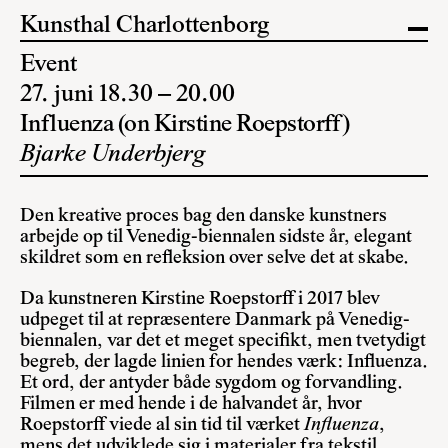
Kunsthal Charlottenborg
Event
27. juni 18.30 – 20.00
Influenza (on Kirstine Roepstorff)
Bjarke Underbjerg
Den kreative proces bag den danske kunstners
arbejde op til Venedig-biennalen sidste år, elegant
skildret som en refleksion over selve det at skabe.
Da kunstneren Kirstine Roepstorff i 2017 blev
udpeget til at repræsentere Danmark på Venedig-
biennalen, var det et meget specifikt, men tvetydigt
begreb, der lagde linien for hendes værk: Influenza.
Et ord, der antyder både sygdom og forvandling.
Filmen er med hende i de halvandet år, hvor
Roepstorff viede al sin tid til værket
Influenza
,
mens det udviklede sig i materialer fra tekstil,