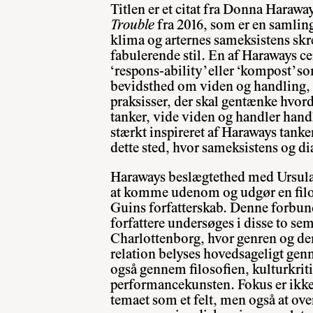
Titlen er et citat fra Donna Harawa
Trouble
fra 2016, som er en samlin
klima og arternes sameksistens skr
fabulerende stil. En af Haraways ce
‘respons-ability’ eller ‘kompost’ s
bevidsthed om viden og handling, 
praksisser, der skal gentænke hvor
tanker, vide viden og handler handl
stærkt inspireret af Haraways tanke
dette sted, hvor sameksistens og di
Haraways beslægtethed med Ursula 
at komme udenom og udgør en filos
Guins forfatterskab. Denne forbu
forfattere undersøges i disse to se
Charlottenborg, hvor genren og 
relation belyses hovedsageligt gen
også gennem filosofien, kulturkrit
performancekunsten. Fokus er ikke
temaet som et felt, men også at ov