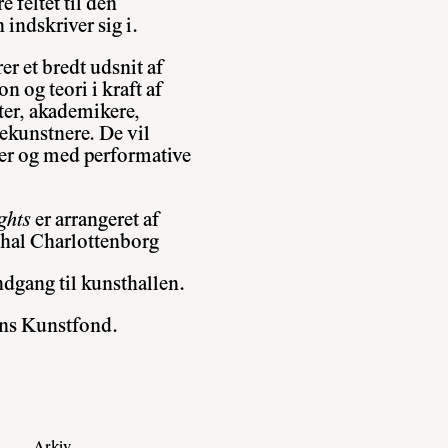
 feltet til den
indskriver sig i.
er et bredt udsnit af
on og teori i kraft af
nter, akademikere,
ekunstnere. De vil
ter og med performative
ghts
er arrangeret af
thal Charlottenborg
ndgang til kunsthallen.
ens Kunstfond.
Arkiv