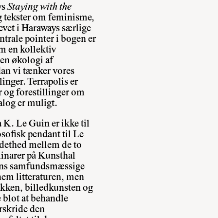
ys
Staying with the
g tekster om feminisme,
evet i Haraways særlige
ntrale pointer i bogen er
om en kollektiv
en økologi af
dan vi tænker vores
inger. Terrapolis er
r og forestillinger om
alog er muligt.
K. Le Guin er ikke til
ofisk pendant til Le
ndethed mellem de to
minarer på Kunsthal
dens samfundsmæssige
nem litteraturen, men
ikken, billedkunsten og
 blot at behandle
erskride den