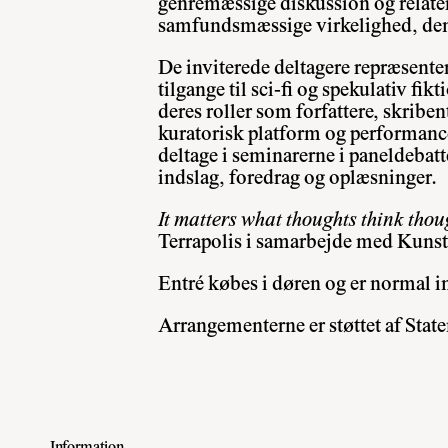
genremæssige diskussion og relatere
samfundsmæssige virkelighed, den 
De inviterede deltagere repræsenter
tilgange til sci-fi og spekulativ fikti
deres roller som forfattere, skribe
kuratorisk platform og performanc
deltage i seminarerne i paneldebat
indslag, foredrag og oplæsninger.
It matters what thoughts think thou
Terrapolis i samarbejde med Kuns
Entré købes i døren og er normal i
Arrangementerne er støttet af Stat
Information