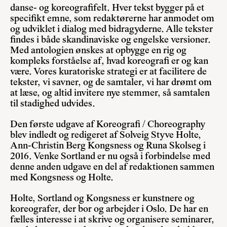
danse- og koreografifelt. Hver tekst bygger på et
specifikt emne, som redaktørerne har anmodet om
og udviklet i dialog med bidragyderne. Alle tekster
findes i både skandinaviske og engelske versioner.
Med antologien ønskes at opbygge en rig og
kompleks forståelse af, hvad koreografi er og kan
være. Vores kuratoriske strategi er at facilitere de
tekster, vi savner, og de samtaler, vi har drømt om
at læse, og altid invitere nye stemmer, så samtalen
til stadighed udvides.
Den første udgave af Koreografi / Choreography
blev indledt og redigeret af Solveig Styve Holte,
Ann-Christin Berg Kongsness og Runa Skolseg i
2016. Venke Sortland er nu også i forbindelse med
denne anden udgave en del af redaktionen sammen
med Kongsness og Holte.
Holte, Sortland og Kongsness er kunstnere og
koreografer, der bor og arbejder i Oslo. De har en
fælles interesse i at skrive og organisere seminarer,