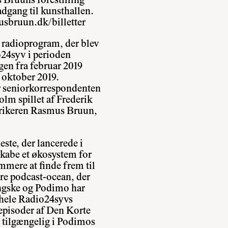
s Bruuns forestilling
adgang til kunsthallen.
iusbruun.dk/billetter
k radioprogram, der blev
o24syv i perioden
gen fra februar 2019
 oktober 2019.
r seniorkorrespondenten
lm spillet af Frederik
atirikeren Rasmus Bruun,
ste, der lancerede i
skabe et økosystem for
mere at finde frem til
ore podcast-ocean, der
lingske og Podimo har
 hele Radio24syvs
episoder af Den Korte
t tilgængelig i Podimos