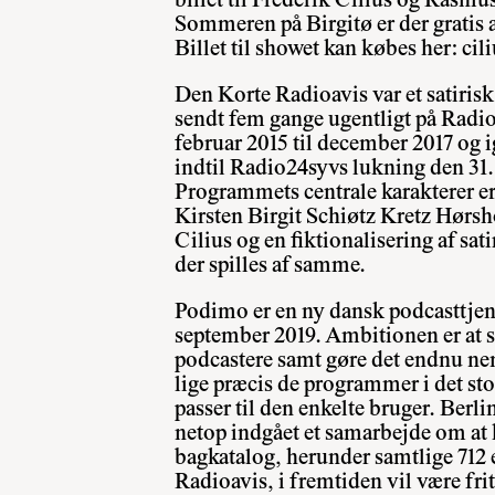
billet til Frederik Cilius og Rasmu
Sommeren på Birgitø er der gratis 
Billet til showet kan købes her:
cil
Den Korte Radioavis var et satiris
sendt fem gange ugentligt på Radi
februar 2015 til december 2017 og i
indtil Radio24syvs lukning den 31.
Programmets centrale karakterer e
Kirsten Birgit Schiøtz Kretz Hørsho
Cilius og en fiktionalisering af s
der spilles af samme.
Podimo er en ny dansk podcasttjene
september 2019. Ambitionen er at 
podcastere samt gøre det endnu nem
lige præcis de programmer i det st
passer til den enkelte bruger. Ber
netop indgået et samarbejde om at
bagkatalog, herunder samtlige 712 
Radioavis, i fremtiden vil være fri