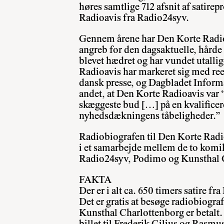
høres samtlige 712 afsnit af satir
Radioavis fra Radio24syv.
Gennem årene har Den Korte Radio
angreb for den dagsaktuelle, hårde 
blevet hædret og har vundet utallig
Radioavis har markeret sig med ree
dansk presse, og Dagbladet Inform
andet, at Den Korte Radioavis var 
skæggeste bud […] på en kvalificer
nyhedsdækningens tåbeligheder.”
Radiobiografen til Den Korte Radioa
i et samarbejde mellem de to komi
Radio24syv, Podimo og Kunsthal 
FAKTA
Der er i alt ca. 650 timers satire f
Det er gratis at besøge radiobiografe
Kunsthal Charlottenborg er betalt.