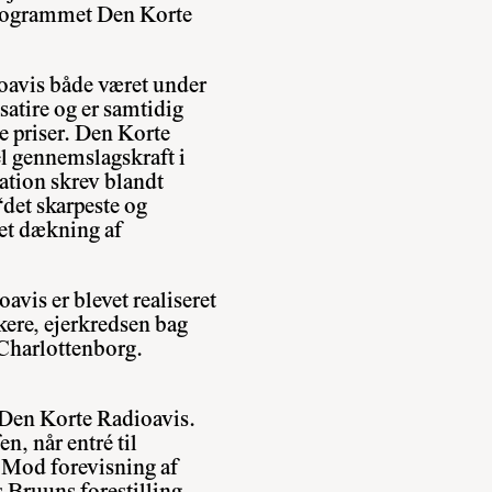
eprogrammet Den Korte
avis både været under
satire og er samtidig
e priser. Den Korte
l gennemslagskraft i
ation skrev blandt
“det skarpeste og
et dækning af
vis er blevet realiseret
kere, ejerkredsen bag
Charlottenborg.
ra Den Korte Radioavis.
n, når entré til
 Mod forevisning af