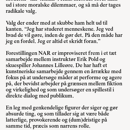
ud i store moralske dilemmaer, og så må der tages
radikale valg.
Valg der ender med at skubbe ham helt ud til
kanten. “Jeg har studeret menneskene. Jeg ved
hvad de vil gøre, inden de gør det. På den måde har
jeg en fordel. Jeg er altid et skridt foran.”
Forestillingen NAR er improviseret frem i et tæt
samarbejde mellem instruktør Erik Pold og
skuespiller Johannes Lilleøre. De har haft et
kunstneriske samarbejde gennem en årrække med
fokus på at undersøge måder at performe og agere
på, der bevidst arbejder på grænsen mellem fiktion
og virkelighed og som undersøger en spillestil i
direkte dialog med publikum.
En leg med genkendelige figurer der siger og gør
absurde ting, og som tillader sig at være både
latterlige, provokerende og (dum)dristige på
samme tid, præcis som narrens rolle.