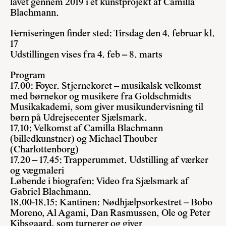
lavet gennem 2019 i et kunstprojekt af Camilla
Blachmann.
Ferniseringen finder sted: Tirsdag den 4. februar kl.
17
Udstillingen vises fra 4. feb – 8. marts
Program
17.00: Foyer. Stjernekoret – musikalsk velkomst
med børnekor og musikere fra Goldschmidts
Musikakademi, som giver musikundervisning til
børn på Udrejsecenter Sjælsmark.
17.10: Velkomst af Camilla Blachmann
(billedkunstner) og Michael Thouber
(Charlottenborg)
17.20 – 17.45: Trapperummet. Udstilling af værker
og vægmaleri
Løbende i biografen: Video fra Sjælsmark af
Gabriel Blachmann.
18.00-18.15: Kantinen: Nødhjælpsorkestret – Bobo
Moreno, Al Agami, Dan Rasmussen, Ole og Peter
Kibsgaard, som turnerer og giver