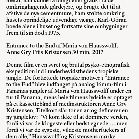
metal, han kunne få billigt eller gratis fra de
omkringliggende gårdejere, og brugte det til at
afstive de nye cementmure, ham støbte omkring
husets oprindelige udvendige vægge. Karl-Göran
boede alene i huset og fortsatte sine ombygninger
frem til sin død i 1975.
Entrance to the End af Maria von Hausswolff,
Anne Gry Friis Kristensen 30 min, 2017
Denne film er en syret og brutal psyko-etnografisk
ekspedition ind i underbevidsthedens tropiske
jungle. De fortættede tropiske motiver i ”Entrance
to the End” blev indfanget på analog 16mm-film i
Panamas jungler af Maria von Hausswolff under en
tur til Panama, mens hele filmens lydside er optaget
på et kassettebånd af medinstruktøren Anne Gry
Kristensen. Titelkort slår tonen an og definerer en
ny junglelov: ”Vi kom ikke til at dominere verden,
fordi vi var de klogeste eller bedst egnede … men
fordi vi var de sygeste, vildeste motherfuckers af
dem alle.” Hausswolff og Kristensens mørke