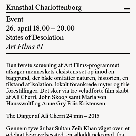
Kunsthal Charlottenborg
Event
26. april 18.00 – 20.00
States of Desolation
Art Films #1
Den første screening af Art Films-programmet
afsøger menneskets eksistens set op imod en
baggrund, der både omfatter naturen, historien, en
tilstand af isolation, lokalt forankrede myter og frie
forestillinger. Det sker via tre veludførte film skabt
af Ali Cherri, John Skoog samt Maria von
Hausswolff og Anne Gry Friis Kristensen.
The Digger af Ali Cherri 24 min – 2015
Gennem tyve år har Sultan Zeib Khan våget over et
ødelagt begravelsessted, en såkaldt nekropol, fra