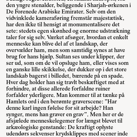
den yngre stenalder, beliggende i Sharjah-ørkenen i
De Forenede Arabiske Emirater. Selv om den
vidvinklede kameraføring fremstår majestætisk,
har den ikke til hensigt at monumentalisere det
sete: stedets egen skønhed og enorme udstrækning
taler for sig selv. Værket afsøger, hvordan et enkelt
menneske kan blive del af et landskap, der
overvælder ham, men som samtidig synes at have
brug for hans hjælp. Sultan ses under klipper, der
ser ud, som om de vil opsluge ham, eller vises som
en ganske lille skikkelse, der dukker op i det store
landskab bagerst i billedet, bærende på en spade.
Hver dag holder han sig travlt beskæftiget med at
forhindre, at disse allerede forfaldne ruiner
forfalder yderligere. Man kommer til at tænke på
Hamlets ord i den berømte graverscene: ”Har
denne karl ingen følelse for sit arbejde? Han
synger, mens han graver en grav”. Men her er de
afsjælede menneskelegemer for længst blevet til
arkæologiske genstande: De kraftigt oplyste
udendørs sekvenser krydsklippes med scener inde