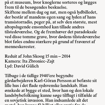
på et museum, hvor knoglerne sorteres og lægges
frem til de besøgendes beskuelse.
Skiftene mellem dag og nat, men også lydbilledet,
der består af mandens egen sang og lyden af hans
transistorradio, peger på, at selv den største, mest
altopslugende ensomhed kan tillade andres
tilstedeværelse. Og de fremhæver det paradoksale
ved disse tomme grave, hvor dødens tilstedeværelse
blot føles endnu stærkere på grund af fraværet af
menneskerester.
Reduit af John Skoog 15 min – 2014
Kamera: Ita Zbroniec-Zajt
Lyd: David Gülich
Tilbage i de tidlige 1940’ere begyndte
gårdarbejderen Karl-Göran Persson at befæste sit
lille hus i det flade sydsvenske landskab. Han
ønskede at bygge et sted, hvor han og den lokale
landsbybefolkning kunne søge tilflugt i tilfælde af
en sovjetisk invasion. Han indsamlede alt det