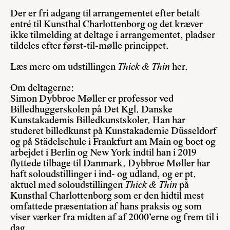
Der er fri adgang til arrangementet efter betalt
entré til Kunsthal Charlottenborg og det kræver
ikke tilmelding at deltage i arrangementet, pladser
tildeles efter først-til-mølle princippet.
Læs mere om udstillingen
Thick & Thin
her
.
Om deltagerne:
Simon Dybbroe Møller er professor ved
Billedhuggerskolen på Det Kgl. Danske
Kunstakademis Billedkunstskoler. Han har
studeret billedkunst på Kunstakademie Düsseldorf
og på Städelschule i Frankfurt am Main og boet og
arbejdet i Berlin og New York indtil han i 2019
flyttede tilbage til Danmark. Dybbroe Møller har
haft soloudstillinger i ind- og udland, og er pt.
aktuel med soloudstillingen
Thick & Thin
på
Kunsthal Charlottenborg som er den hidtil mest
omfattede præsentation af hans praksis og som
viser værker fra midten af af 2000’erne og frem til i
dag.