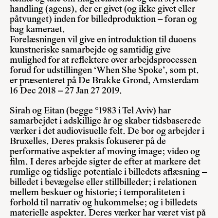
handling (agens), der er givet (og ikke givet eller
påtvunget) inden for billedproduktion – foran og
bag kameraet.
Forelæsningen vil give en introduktion til duoens
kunstneriske samarbejde og samtidig give
mulighed for at reflektere over arbejdsprocessen
forud for udstillingen ‘When She Spoke’, som pt.
er præsenteret på De Brakke Grond, Amsterdam
16 Dec 2018 – 27 Jan 27 2019.
Sirah og Eitan (begge °1983 i Tel Aviv) har
samarbejdet i adskillige år og skaber tidsbaserede
værker i det audiovisuelle felt. De bor og arbejder i
Bruxelles. Deres praksis fokuserer på de
performative aspekter af moving image; video og
film. I deres arbejde sigter de efter at markere det
rumlige og tidslige potentiale i billedets aflæsning –
billedet i bevægelse eller stillbilleder; i relationen
mellem beskuer og historie; i temporaliteten i
forhold til narrativ og hukommelse; og i billedets
materielle aspekter. Deres værker har været vist på