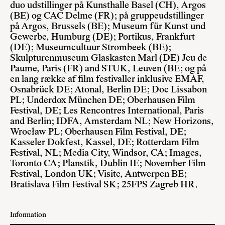
duo udstillinger på Kunsthalle Basel (CH), Argos
(BE) og CAC Delme (FR); på gruppeudstillinger
på Argos, Brussels (BE); Museum für Kunst und
Gewerbe, Humburg (DE); Portikus, Frankfurt
(DE); Museumcultuur Strombeek (BE);
Skulpturenmuseum Glaskasten Marl (DE) Jeu de
Paume, Paris (FR) and STUK, Leuven (BE; og på
en lang række af film festivaller inklusive EMAF,
Osnabrück DE; Atonal, Berlin DE; Doc Lissabon
PL; Underdox München DE; Oberhausen Film
Festival, DE; Les Rencontres International, Paris
and Berlin; IDFA, Amsterdam NL; New Horizons,
Wrocław PL; Oberhausen Film Festival, DE;
Kasseler Dokfest, Kassel, DE; Rotterdam Film
Festival, NL; Media City, Windsor, CA; Images,
Toronto CA; Planstik, Dublin IE; November Film
Festival, London UK; Visite, Antwerpen BE;
Bratislava Film Festival SK; 25FPS Zagreb HR.
Information