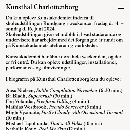
Kunsthal Charlottenborg
Du kan opleve Kunstakademiet indefra til
skoleudstillingen Rundgang i weekenden fredag d. 14. –
søndag d. 16. juni 2024.
Skoleudstillingen giver et indblik i, hvad studerende og
undervisere har arbejdet med det forgangne år rundt om
på Kunstakademiets atelierer og værksteder.
Kunstakademiet har åbne døre hele weekenden, og der
er fri entré. Du kan opleve udstillinger, installationer,
performances og filmvisninger.
I biografen på Kunsthal Charlottenborg kan du opleve:
Aase Nielsen,
SoMe Compilation November
(6:30 min.)
Ba Bladh,
Supercrush
(30 min.)
Frej Volander,
Freeform Falling
(4 min.)
Mathias Westbrook,
Pseudo Sorcerer
(5 min.)
Miglė Vyčinaitė,
Partly Cloudy with Occasional Turmoil
(10 min.)
Mishael Fapohunda,
That’s All Folks
(10 min.)
Nathalia Koux,
Peel My Skin
(12 min.)