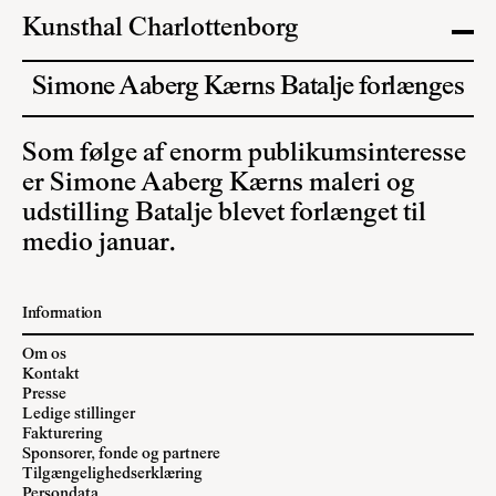
Kunsthal Charlottenborg
Simone Aaberg Kærns Batalje forlænges
Som følge af enorm publikumsinteresse
er Simone Aaberg Kærns maleri og
udstilling Batalje blevet forlænget til
medio januar.
Information
Om os
Kontakt
Presse
Ledige stillinger
Fakturering
Sponsorer, fonde og partnere
Tilgængelighedserklæring
Persondata