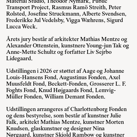
Material Studio, Theodor Nymark, Public
Transport Project, Rasmus Ramö Streith, Peter
Rolsted, Josefine Struckmann, Alberte Svendsen,
Frederikke Jul Vedelsby, Vigga Wæhrens, Sigurd
Lucca Weck.
Årets jury består af arkitekter Mathias Mentze og
Alexander Ottenstein, kunstnere Young-jun Tak og
Anne-Mette Schultz og forfatter Liv Sejrbo
Lidegaard.
Udstillingen i 2026 er støttet af Aage og Johanne
Louis-Hansens Fond, Augustinus Fonden, Axel
Muusfeldt Fond, Beckett-Fonden, Grosserer L. F.
Foghts Fond, Knud Højgaards Fond, Lemvig-
Müller Fonden, William Demant Fonden.
Udstillingen arrangeres af Charlottenborg Fonden
og dens bestyrelse, som består af kunstner Julie
Falk, arkitekt Mathias Mentze, kunstner Morten
Knudsen, glaskunstner og designer Nina
Nørgaard, kunstner Skjold Rambow og kunstner