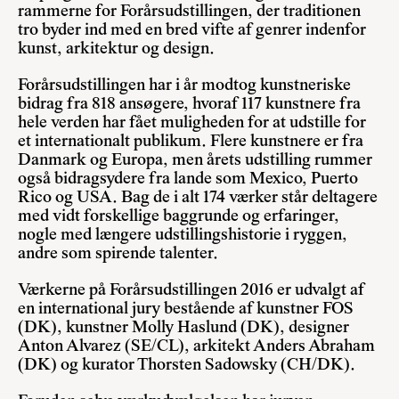
rammerne for Forårsudstillingen, der traditionen
tro byder ind med en bred vifte af genrer indenfor
kunst, arkitektur og design.
Forårsudstillingen har i år modtog kunstneriske
bidrag fra 818 ansøgere, hvoraf 117 kunstnere fra
hele verden har fået muligheden for at udstille for
et internationalt publikum. Flere kunstnere er fra
Danmark og Europa, men årets udstilling rummer
også bidragsydere fra lande som Mexico, Puerto
Rico og USA. Bag de i alt 174 værker står deltagere
med vidt forskellige baggrunde og erfaringer,
nogle med længere udstillingshistorie i ryggen,
andre som spirende talenter.
Værkerne på Forårsudstillingen 2016 er udvalgt af
en international jury bestående af kunstner FOS
(DK), kunstner Molly Haslund (DK), designer
Anton Alvarez (SE/CL), arkitekt Anders Abraham
(DK) og kurator Thorsten Sadowsky (CH/DK).