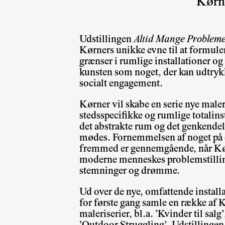
Kørne
Udstillingen
Altid Mange Problem
Kørners unikke evne til at formuler
grænser i rumlige installationer og 
kunsten som noget, der kan udtry
socialt engagement.
Kørner vil skabe en serie nye maler
stedsspecifikke og rumlige totalins
det abstrakte rum og det genkende
mødes. Fornemmelsen af noget på 
fremmed er gennemgående, når Kør
moderne menneskes problemstilling
stemninger og drømme.
Ud over de nye, omfattende installa
for første gang samle en række af 
maleriserier, bl.a. ’Kvinder til sal