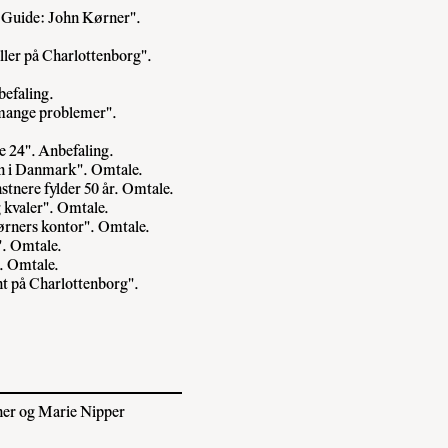
t Guide: John Kørner".
ller på Charlottenborg".
befaling.
 mange problemer".
e 24". Anbefaling.
n i Danmark". Omtale.
stnere fylder 50 år. Omtale.
 kvaler". Omtale.
ørners kontor". Omtale.
". Omtale.
. Omtale.
t på Charlottenborg".
er og Marie Nipper