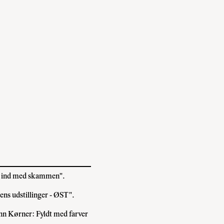
, ind med skammen".
ns udstillinger - ØST".
hn Kørner: Fyldt med farver