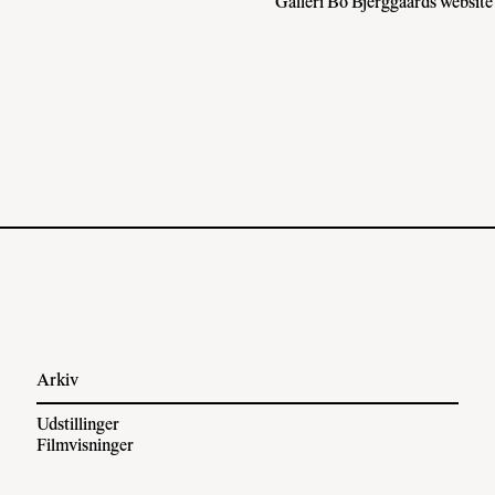
Galleri Bo Bjerggaards website
Arkiv
Udstillinger
Filmvisninger