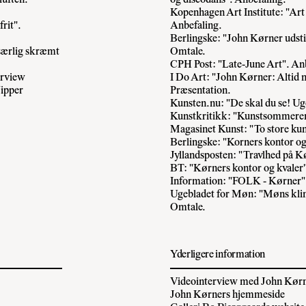
Kopenhagen Art Institute: "Ar
rit".
Anbefaling.
Berlingske: "John Kørner udsti
 særlig skræmt
Omtale.
CPH Post: "Late-June Art". An
erview
I Do Art: "John Kørner: Altid
ipper
Præsentation.
Kunsten.nu: "De skal du se! Ug
Kunstkritikk: "Kunstsommere
Magasinet Kunst: "To store kun
Berlingske: "Korners kontor og
Jyllandsposten: "Travlhed på K
BT: "Kørners kontor og kvaler
Information: "FOLK - Kørner"
Ugebladet for Møn: "Møns klin
Omtale.
Yderligere information
Videointerview med John Kørn
John Kørners hjemmeside