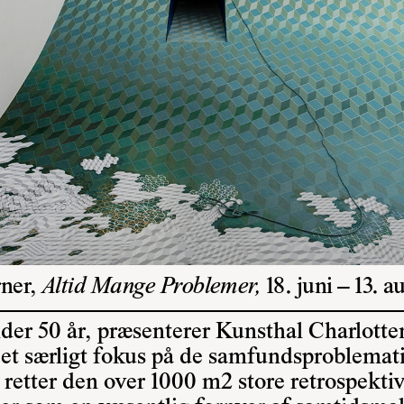
ner,
Altid Mange Problemer,
18. juni – 13. a
lder 50 år, præsenterer Kunsthal Charlotten
d et særligt fokus på de samfundsproblem
 retter den over 1000 m2 store retrospektiv