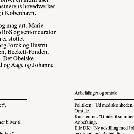
bliver en hidtil uset
unstnerens hovedværker
g i København.
 og mag.art. Marie
 ARoS og senior curator
er støttet
rg Jorck og Hustru
en, Beckett-Fonden,
, Det Obelske
d og Aage og Johanne
Anbefalinger og omtale
et".
Politiken: "Ud med skønheden
Omtale.
Kunsten.nu: "Guide til sommere
 bliver til
Anbefaling.
Elle DK: "Ny udstilling med Jo
uften."
og discodans". Anbefaling.