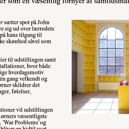
r som en væsentlig fornyer af samtidsmal
er
sætter spot på John
e sig ud over lærredets
på hans tilgang til
kke skønhed såvel som
ier til udstillingen samt
tallationer, hvor både
lige hverdagsmotiv
én gang velkendt og
ner skildrer det
er, følelser,
tioner vil udstillingen
Kørners væsentligste
g’, ’War Problems’ og