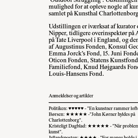
’Outdoor Struggling’. Udstillingen 
mulighed for at opleve nogle af k
samlet på Kunsthal Charlottenbor
Udstillingen er iværksat af kurator
Nipper, tidligere overinspektør på
på Tate Liverpool i England, og den 
af Augustinus Fonden, Konsul Geo
Emma Jorck’s Fond, 15. Juni Fond
Oticon Fonden, Statens Kunstfond
Familiefond, Knud Højgaards Fon
Louis-Hansens Fond.
Anmeldelser og artikler
Politiken: ♥♥♥♥♥ - "En kunstner rammer loft
Børsen: ★★★★★ -"John Kørner hyldes på
Charlottenborg".
Kristeligt Dagblad: ★★★★★ - "Når problemer
kunst".
Jyllandsposten: ★★★★ - "For mange bolde i l